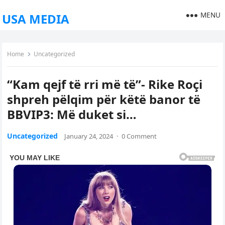
MENU
USA MEDIA
Home
Uncategorized
“Kam qejf të rri më të”- Rike Roçi
shpreh pëlqim për këtë banor të
BBVIP3: Më duket si…
Uncategorized
January 24, 2024
·
0 Comment