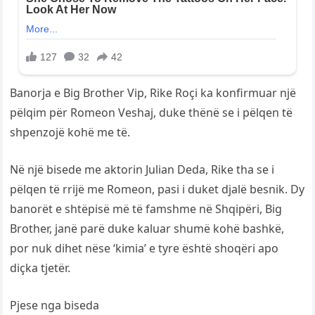
Banorja e Big Brother Vip, Rike Roçi ka konfirmuar një
pëlqim për Romeon Veshaj, duke thënë se i pëlqen të
shpenzojë kohë me të.
Në një bisede me aktorin Julian Deda, Rike tha se i
pëlqen të rrijë me Romeon, pasi i duket djalë besnik. Dy
banorët e shtëpisë më të famshme në Shqipëri, Big
Brother, janë parë duke kaluar shumë kohë bashkë,
por nuk dihet nëse ‘kimia’ e tyre është shoqëri apo
diçka tjetër.
Pjese nga biseda