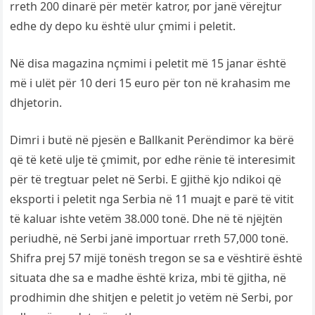
rreth 200 dinarë për metër katror, ​​por janë vërejtur
edhe dy depo ku është ulur çmimi i peletit.
Në disa magazina nçmimi i peletit më 15 janar është
më i ulët për 10 deri 15 euro për ton në krahasim me
dhjetorin.
Dimri i butë në pjesën e Ballkanit Perëndimor ka bërë
që të ketë ulje të çmimit, por edhe rënie të interesimit
për të tregtuar pelet në Serbi. E gjithë kjo ndikoi që
eksporti i peletit nga Serbia në 11 muajt e parë të vitit
të kaluar ishte vetëm 38.000 tonë. Dhe në të njëjtën
periudhë, në Serbi janë importuar rreth 57,000 tonë.
Shifra prej 57 mijë tonësh tregon se sa e vështirë është
situata dhe sa e madhe është kriza, mbi të gjitha, në
prodhimin dhe shitjen e peletit jo vetëm në Serbi, por