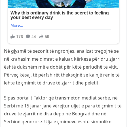
Në gjysmë të sezonit të ngrohjes, analizat tregojnë se
në krahasim me dimrat e kaluar, kërkesa për dru zjarri
është dukshëm më e dobët për këtë periudhë të vitit.
Përveç kësaj, të përfshirët theksojnë se ka një rënie të
lehtë të çmimit të druve të zjarrit dhe peletit.
Sipas portalit Faktor që transmeton mediat serbe, në
Serbi më 15 janar janë vërejtur uljet e para të çmimit të
druve të zjarrit në disa depo në Beograd dhe në
Serbinë qendrore. Ulja e çmimeve është simbolike