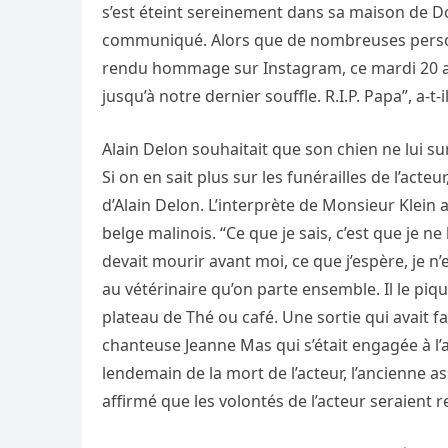
s’est éteint sereinement dans sa maison de Dou
communiqué. Alors que de nombreuses personna
rendu hommage sur Instagram, ce mardi 20 août
jusqu’à notre dernier souffle. R.I.P. Papa”, a-t-il
Alain Delon souhaitait que son chien ne lui su
Si on en sait plus sur les funérailles de l’acteu
d’Alain Delon. L’interprète de Monsieur Klein a
belge malinois. “Ce que je sais, c’est que je ne
devait mourir avant moi, ce que j’espère, je n’
au vétérinaire qu’on parte ensemble. Il le piqu
plateau de Thé ou café. Une sortie qui avait fai
chanteuse Jeanne Mas qui s’était engagée à l’
lendemain de la mort de l’acteur, l’ancienne a
affirmé que les volontés de l’acteur seraient r