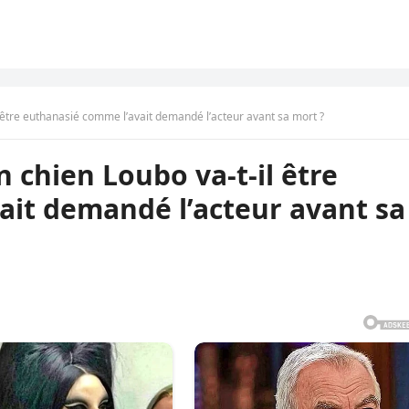
l être euthanasié comme l’avait demandé l’acteur avant sa mort ?
n chien Loubo va-t-il être
ait demandé l’acteur avant sa