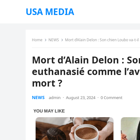
USA MEDIA
Home
NEWS
Mort d’Alain Delon : Son chien Loubo va-t-i
Mort d’Alain Delon : So
euthanasié comme l’av
mort ?
NEWS
admin
·
August 23, 2024
·
0 Comment