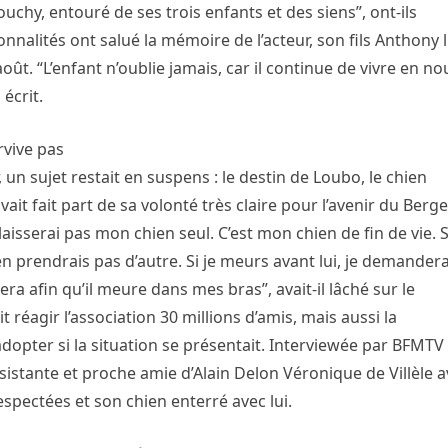
chy, entouré de ses trois enfants et des siens”, ont-ils
lités ont salué la mémoire de l’acteur, son fils Anthony l
. “L’enfant n’oublie jamais, car il continue de vivre en no
 écrit.
rvive pas
r, un sujet restait en suspens : le destin de Loubo, le chien
vait fait part de sa volonté très claire pour l’avenir du Berge
 laisserai pas mon chien seul. C’est mon chien de fin de vie. S’
en prendrais pas d’autre. Si je meurs avant lui, je demandera
era afin qu’il meure dans mes bras”, avait-il lâché sur le
t réagir l’association 30 millions d’amis, mais aussi la
adopter si la situation se présentait. Interviewée par BFMTV
ssistante et proche amie d’Alain Delon Véronique de Villèle a
espectées et son chien enterré avec lui.