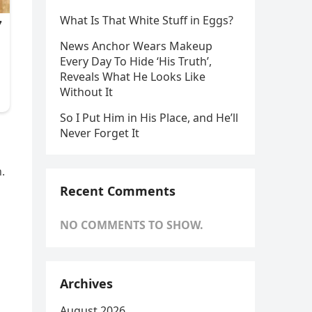
What Is That White Stuff in Eggs?
News Anchor Wears Makeup
Every Day To Hide ‘His Truth’,
Reveals What He Looks Like
Without It
So I Put Him in His Place, and He’ll
Never Forget It
.
Recent Comments
NO COMMENTS TO SHOW.
Archives
August 2026