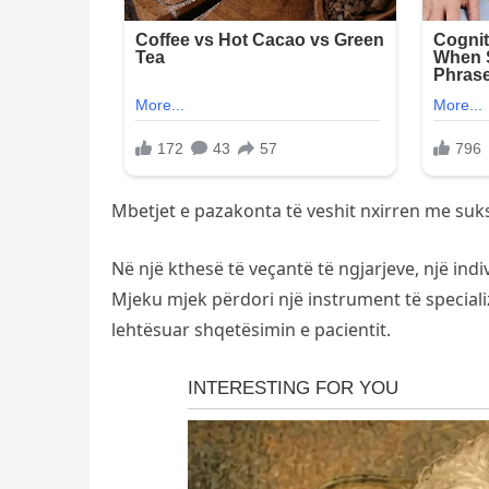
Mbetjet e pazakonta të veshit nxirren me suk
Në një kthesë të veçantë të ngjarjeve, një ind
Mjeku mjek përdori një instrument të special
lehtësuar shqetësimin e pacientit.