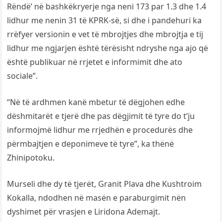
Rëndë’ në bashkëkryerje nga neni 173 par 1.3 dhe 1.4
lidhur me nenin 31 të KPRK-së, si dhe i pandehuri ka
rrëfyer versionin e vet të mbrojtjes dhe mbrojtja e tij
lidhur me ngjarjen është tërësisht ndryshe nga ajo që
është publikuar në rrjetet e informimit dhe ato
sociale”.
“Në të ardhmen kanë mbetur të dëgjohen edhe
dëshmitarët e tjerë dhe pas dëgjimit të tyre do t’ju
informojmë lidhur me rrjedhën e procedurës dhe
përmbajtjen e deponimeve të tyre”, ka thënë
Zhinipotoku.
Murseli dhe dy të tjerët, Granit Plava dhe Kushtroim
Kokalla, ndodhen në masën e paraburgimit nën
dyshimet për vrasjen e Liridona Ademajt.