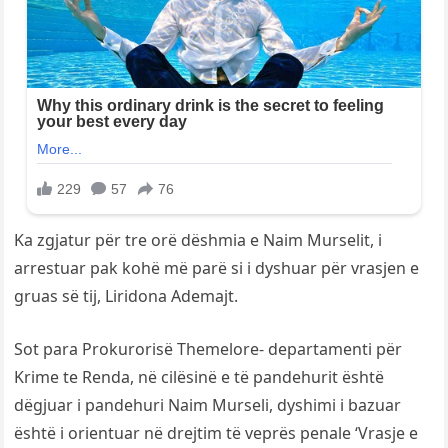
Ka zgjatur për tre orë dëshmia e Naim Murselit, i
arrestuar pak kohë më parë si i dyshuar për vrasjen e
gruas së tij, Liridona Ademajt.
Sot para Prokurorisë Themelore- departamenti për
Krime te Renda, në cilësinë e të pandehurit është
dëgjuar i pandehuri Naim Murseli, dyshimi i bazuar
është i orientuar në drejtim të veprës penale ‘Vrasje e